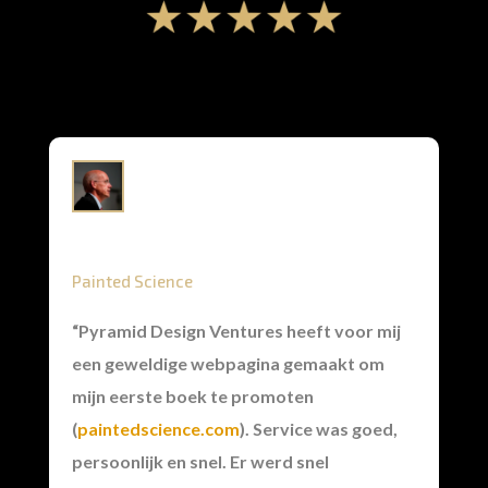
Painted Science
“Pyramid Design Ventures heeft voor mij
een geweldige webpagina gemaakt om
mijn eerste boek te promoten
(
paintedscience.com
). Service was goed,
persoonlijk en snel. Er werd snel